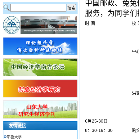
中国邮政、兔兔
服务，为同学们
时 间
校 
中
洪
6月25-30日
友情链接
8：30-16：30
趵
耶鲁大学