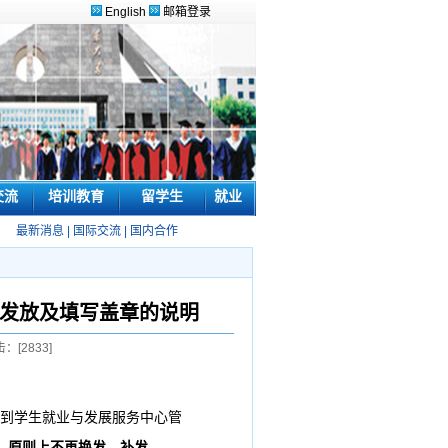
English
邮箱登录
交流
培训教育
留学生
就业
最新消息
|
国际交流
|
国内合作
表发放及填写盖章的说明
击：[
2833
]
人到学生就业与发展服务中心管
，原则上不再换发、补发。