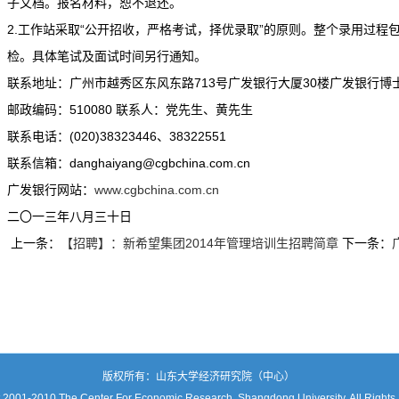
子文档。报名材料，恕不退还。
2.工作站采取“公开招收，严格考试，择优录取”的原则。整个录用过程
检。具体笔试及面试时间另行通知。
联系地址：广州市越秀区东风东路713号广发银行大厦30楼广发银行
邮政编码：510080 联系人：党先生、黄先生
联系电话：(020)38323446、38322551
联系信箱：danghaiyang@cgbchina.com.cn
广发银行网站：
www.cgbchina.com.cn
二〇一三年八月三十日
上一条：
【招聘】：新希望集团2014年管理培训生招聘简章
下一条：
版权所有：山东大学经济研究院（中心）
 2001-2010 The Center For Economic Research, Shangdong University, All Rights