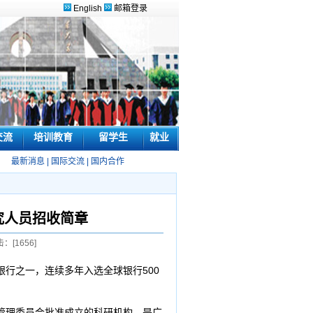
English
邮箱登录
交流
培训教育
留学生
就业
最新消息
|
国际交流
|
国内合作
研究人员招收简章
击：[
1656
]
行之一，连续多年入选全球银行500
管理委员会批准成立的科研机构，是广